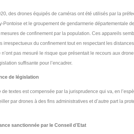
0, des drones équipés de caméras ont été utilisés par la préfe
gy-Pontoise et le groupement de gendarmerie départementale d
s mesures de confinement par la population. Ces appareils sembla
 les irrespectueux du confinement tout en respectant les distance
e n’ont pas mesuré le risque que présentait le recours aux drone
gislation suffisante pour l’encadrer.
nce de législation
 de textes est compensée par la jurisprudence qui va, en l’espè
eiller par drones à des fins administratives et d’autre part la pro
lance sanctionnée par le Conseil d’Etat