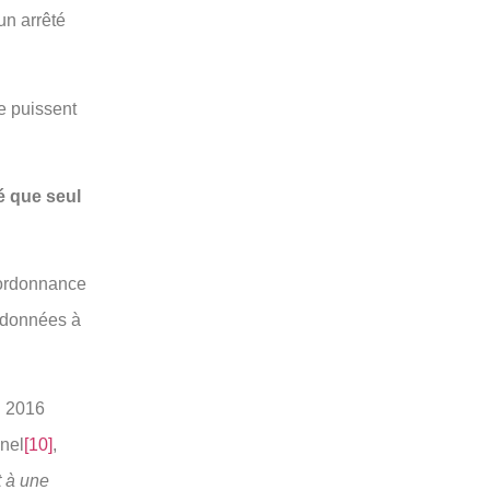
un arrêté
e puissent
mé que seul
’ordonnance
e données à
il 2016
nnel
[10]
,
t à une