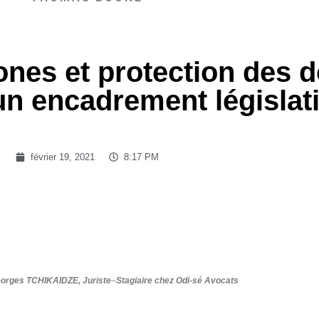
ones et protection des 
un encadrement législatif
février 19, 2021
8:17 PM
eorges TCHIKAIDZE, Juriste
–
Stagiaire chez Odi-sé Avocats