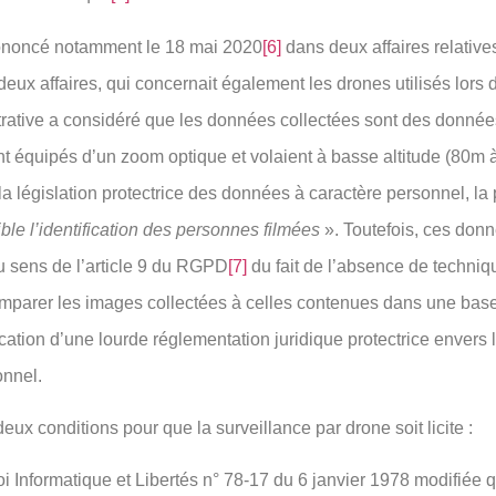
prononcé notamment le 18 mai 2020
[6]
dans deux affaires relatives
eux affaires, qui concernait également les drones utilisés lors 
strative a considéré que les données collectées sont des donnée
nt équipés d’un zoom optique et volaient à basse altitude (80m à
 législation protectrice des données à caractère personnel, la p
ble l’identification des personnes filmées
». Toutefois, ces donn
 sens de l’article 9 du RGPD
[7]
du fait de l’absence de techniq
omparer les images collectées à celles contenues dans une bas
tion d’une lourde réglementation juridique protectrice envers l
onnel.
eux conditions pour que la surveillance par drone soit licite :
a loi Informatique et Libertés n° 78-17 du 6 janvier 1978 modifiée