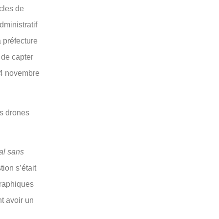
cles de
ministratif
a préfecture
 de capter
e 4 novembre
es drones
val sans
tion s’était
graphiques
t avoir un