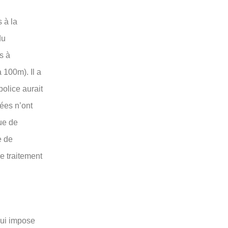
 à la
du
s à
 100m). Il a
olice aurait
ées n’ont
ue de
e de
e traitement
 qui impose