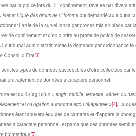
er
nes par la police lors du 1
confinement, révélée par divers arti
u Net
et
Ligue des droits de l’Homme
ont demandé au tribunal ad
’ordonner l’arrêt de la surveillance par drones mis en place par l
ures de confinement et d’enjoindre au préfet de police de cesser
. Le tribunal administratif rejette la demande par ordonnance l
e Conseil d’Etat
[3]
.
s sont les types de données susceptibles d’être collectées par l
uait un traitement de données à caractère personnel.
one est qu’il s’agit d’un «
engin mobile, terrestre, aérien ou na
lacement et navigation autonome et/ou télépilotée
»
[4]
. La ques
s drones étant souvent équipés de caméras et d’appareils photo
onnées à caractère personnel, et parce que ces données semblen
ère biométrique
[5]
.