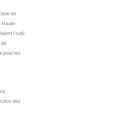
cture de
e Haute-
ient l’outil
s de
s pour les
ce,
tection des