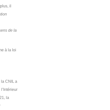
lus, il
ation
sens de la
e à la loi
, la CNIL a
l’Intérieur
21, la
r